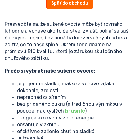
Späť do obchodu
Presvedčte sa, že sušené ovocie môže byť rovnako
lahodné a voňavé ako to čerstvé, zvlášť, pokiaľ sa suší
čo najšetrnejšie, bez použitia konzervačných látok a
aditív, čo to naše spĺňa. Okrem toho dbáme na
prémiovú BIO kvalitu, ktorá je zárukou skutočného
chuťového zážitku.
Prečo si vybrať naše sušené ovocie:
je príjemne sladké, mäkké a voňavé vďaka
dokonalej zrelosti
neprechádza sírením
bez pridaného cukru (s tradičnou výnimkou v
podobe inak kyslých
brusníc
)
funguje ako rýchly zdroj energie
obsahuje vlákninu
efektívne zaženie chuť na sladké
je trvanlivé