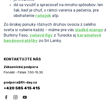
dá sa využiť a spracovať na mnoho spôsobov: len
tak, keď je chuť, v rámci varenia a pečenia, pre
obohatenie
raňajok
atp.
Zo širokej ponuky rôznych druhov ovocia z celého
sveta si vyberie každý – máme pre vás
sladké mango
z
Burkiny Faso,
voňavé figy
z Turecka aj
karamelové
banánové plátky
zo Srí Lanky.
Z
á
KONTAKTUJTE NÁS
p
Zákaznická podpora
ä
Pondělí - Pátek: 7:00-15:30
t
i
podpora@fit-day.cz
e
+420 585 415 415