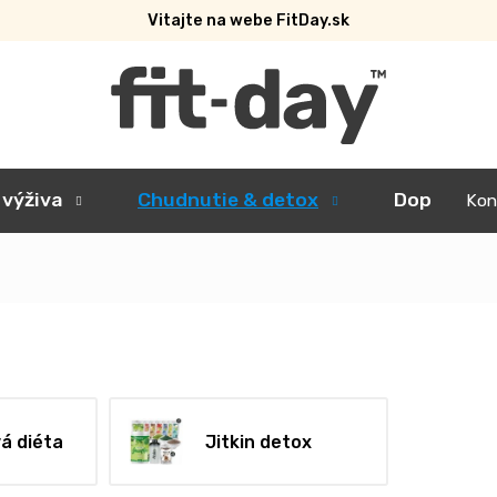
Vitajte na webe FitDay.sk
 výživa
Chudnutie & detox
Doplnky
Kon
á diéta
Jitkin detox