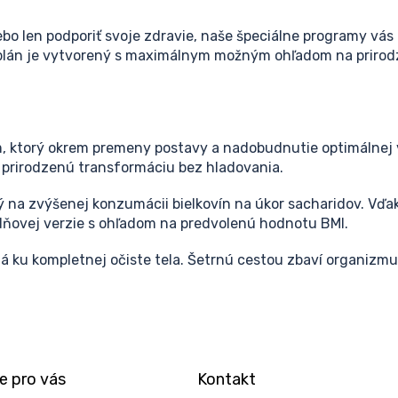
bo len podporiť svoje zdravie, naše špeciálne programy vá
plán je vytvorený s maximálnym možným ohľadom na prirodz
, ktorý okrem premeny postavy a nadobudnutie optimálnej v
lo prirodzenú transformáciu bez hladovania.
ý na zvýšenej konzumácii bielkovín na úkor sacharidov. Vď
dňovej verzie s ohľadom na predvolenú hodnotu BMI.
á ku kompletnej očiste tela. Šetrnú cestou zbaví organiz
e pro vás
Kontakt