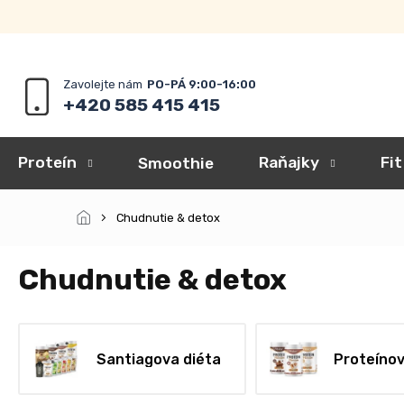
Prejsť
na
obsah
+420 585 415 415
Proteín
Raňajky
Fit
Smoothie
Chudnutie & detox
Chudnutie & detox
Santiagova diéta
Proteínov