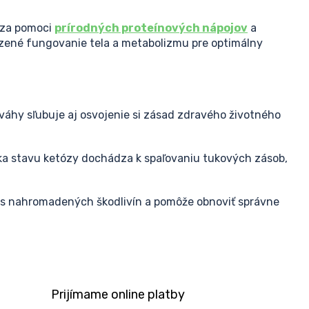
s za pomoci
prírodných proteínových nápojov
a
ené fungovanie tela a metabolizmu pre optimálny
áhy sľubuje aj osvojenie si zásad zdravého životného
aka stavu ketózy dochádza k spaľovaniu tukových zásob,
mus nahromadených škodlivín a pomôže obnoviť správne
Prijímame online platby