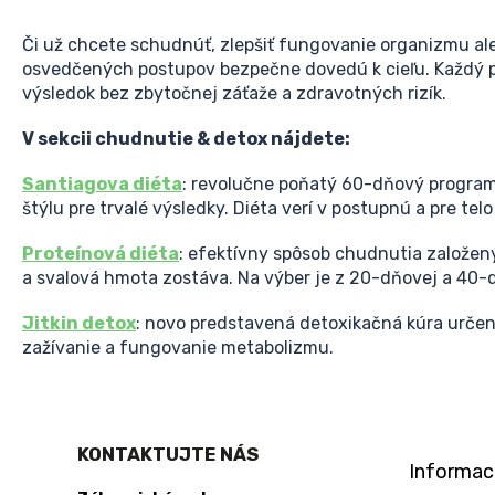
Či už chcete schudnúť, zlepšiť fungovanie organizmu ale
osvedčených postupov bezpečne dovedú k cieľu. Každý 
výsledok bez zbytočnej záťaže a zdravotných rizík.
V sekcii chudnutie & detox nájdete:
Santiagova diéta
: revolučne poňatý 60-dňový program
štýlu pre trvalé výsledky. Diéta verí v postupnú a pre te
Proteínová diéta
: efektívny spôsob chudnutia založen
a svalová hmota zostáva. Na výber je z 20-dňovej a 40-
Jitkin detox
: novo predstavená detoxikačná kúra určen
zažívanie a fungovanie metabolizmu.
Z
á
KONTAKTUJTE NÁS
p
Informac
ä