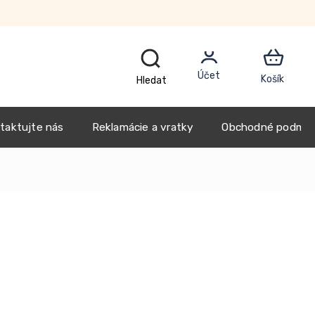
Blog
Náš príbeh
taktujte nás
Reklamácie a vratky
Obchodné podmie