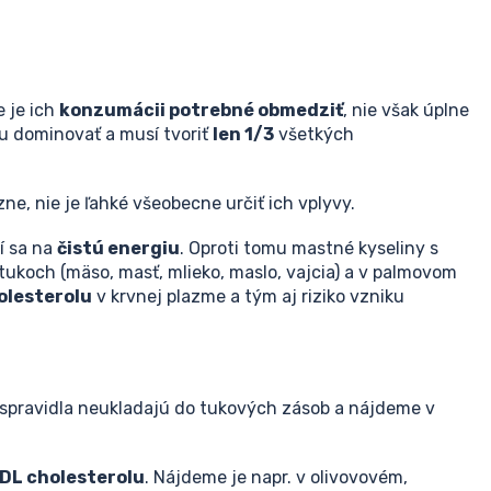
 je ich
konzumácii potrebné obmedziť
, nie však úplne
u dominovať a musí tvoriť
len 1/3
všetkých
ne, nie je ľahké všeobecne určiť ich vplyvy.
í sa na
čistú energiu
. Oproti tomu mastné kyseliny s
ukoch (mäso, masť, mlieko, maslo, vajcia) a v palmovom
olesterolu
v krvnej plazme a tým aj riziko vzniku
a spravidla neukladajú do tukových zásob a nájdeme v
LDL cholesterolu
. Nájdeme je napr. v olivovovém,