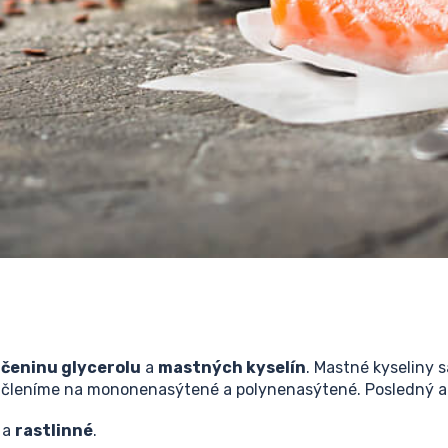
čeninu glycerolu
a
mastných kyselín
. Mastné kyseliny 
j členíme na mononenasýtené a polynenasýtené. Posledný a 
a
rastlinné
.