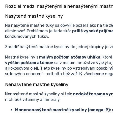
Rozdiel medzi nasýtenými a nenasýtenými mastn
Nasýtené mastné kyseliny
Na nasýtené mastné tuky sa obvykle pozerá ako na tie
zl
eliminovať. Problémom je teda skôr
príliš vysoké prijí
konzumovaných tukov.
Zaradiť nasýtené mastné kyseliny do jednej skupiny je veľ
Mastné kyseliny s
malým počtom atómov uhlíka
, ktor
vyšším počtom atómov
sa v malom množstve vyskytujú 
a kokosovom oleji. Tieto kyseliny po vstrebávaní pôsobí
v
srdcových ochorení – odtiaľto tiež zažitý všeobecne ne
Nenasýtené mastné kyseliny
Nenasýtené mastné kyseliny si telo
nedokáže samo vyr
nich tiež vitamíny a minerály.
Mononenasýtené mastné kyseliny (omega-9):
m