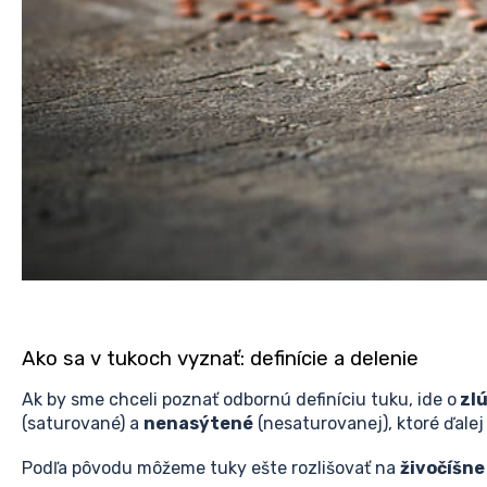
Ako sa v tukoch vyznať: definície a delenie
Ak by sme chceli poznať odbornú definíciu tuku, ide o
zlú
(saturované) a
nenasýtené
(nesaturovanej), ktoré ďale
Podľa pôvodu môžeme tuky ešte rozlišovať na
živočíšne