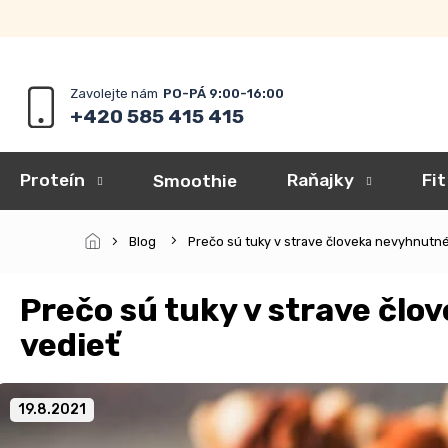
Prejsť
na
obsah
+420 585 415 415
Proteín
Raňajky
Fit
Smoothie
Blog
Prečo sú tuky v strave človeka nevyhnutné 
Prečo sú tuky v strave člo
vedieť
19.8.2021