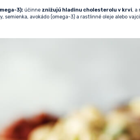
omega-3):
účinne
znižujú hladinu cholesterolu v krvi
, a
y, semienka, avokádo (omega-3) a rastlinné oleje alebo vajc