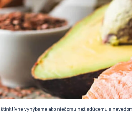
ku inštinktívne vyhýbame ako niečomu nežiadúcemu a neved