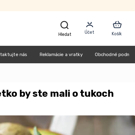
Blog
Náš príbeh
taktujte nás
Reklamácie a vratky
Obchodné podmie
tko by ste mali o tukoch