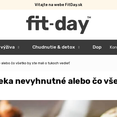
Vitajte na webe FitDay.sk
 výživa
Chudnutie & detox
Doplnky
Kon
alebo čo všetko by ste mali o tukoch vedieť
veka nevyhnutné alebo čo vše