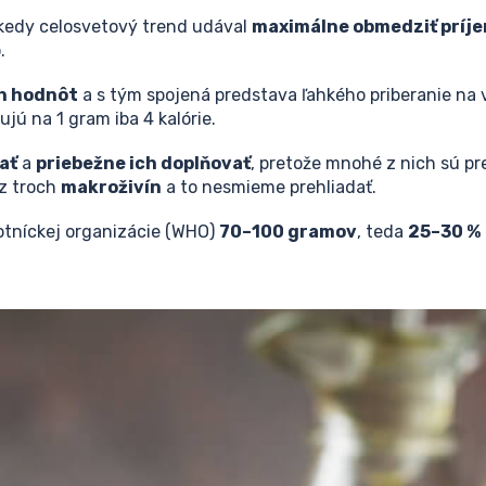
, kedy celosvetový trend udával
maximálne obmedziť príj
.
ch hodnôt
a s tým spojená predstava ľahkého priberanie na v
ujú na 1 gram iba 4 kalórie.
ať
a
priebežne ich doplňovať
, pretože mnohé z nich sú pr
 z troch
makroživín
a to nesmieme prehliadať.
otníckej organizácie (WHO)
70–100 gramov
, teda
25–30 %