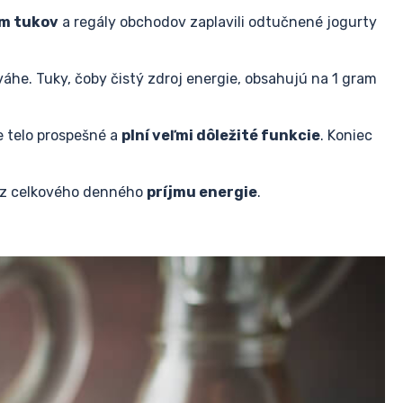
em tukov
a regály obchodov zaplavili odtučnené jogurty
áhe. Tuky, čoby čistý zdroj energie, obsahujú na 1 gram
e telo prospešné a
plní veľmi dôležité funkcie
. Koniec
z celkového denného
príjmu energie
.