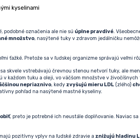
ými kyselinami
é
, podobné označenia ale nie sú
úplne pravdivé
. Všeobecne
mané množstvo
, nasýtené tuky v zdravom jedálničku nemôž
mi ťažké. Pretože sa v ľudskej organizme správajú veľmi rôz
é sa skvele vstrebávajú črevnou stenou netvorí tuky, ale men
v každom tuku a oleji, vo väčšom množstve v živočíšnych t
äčšinou nepriaznivo
, kedy
zvyšujú mieru LDL
(zlého)
ch
gatívny pohľad na nasýtené mastné kyseliny.
obiť
, preto je potrebné ich neustále doplňovanie. Naviac s
ajú pozitívny vplyv na ľudské zdravie a
znižujú hladinu 