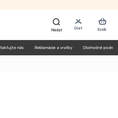
Blog
Náš príbeh
taktujte nás
Reklamácie a vratky
Obchodné podmie