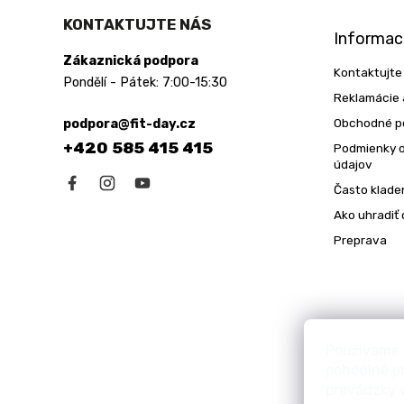
á
KONTAKTUJTE NÁS
p
Informac
ä
Zákaznická podpora
t
Kontaktujte
Pondělí - Pátek: 7:00-15:30
i
Reklamácie 
e
Obchodné p
podpora@fit-day.cz
+420 585 415 415
Podmienky 
údajov
Často klade
Ako uhradiť
Preprava
Používame 
pohodlné p
prevádzky w