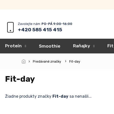
Prejsť
na
obsah
+420 585 415 415
Proteín
Raňajky
Fit
Smoothie
Predávané značky
Fit-day
Fit-day
Žiadne produkty značky
Fit-day
sa nenašli...
Z