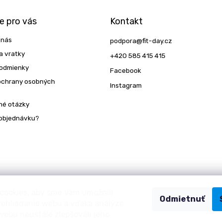
e pro vás
Kontakt
 nás
podpora
@
fit-day.cz
a vratky
+420 585 415 415
odmienky
Facebook
ochrany osobných
Instagram
né otázky
 objednávku?
cookies, aby sme Vám umožnili
Copyright 2026
Fitday.sk
. Všetky práva vyhradené.
Odmietnuť
rehliadanie webu a vďaka analýze
Design
Shoptak.cz
| Platforma
Shoptet
ebu neustále zlepšovali jeho