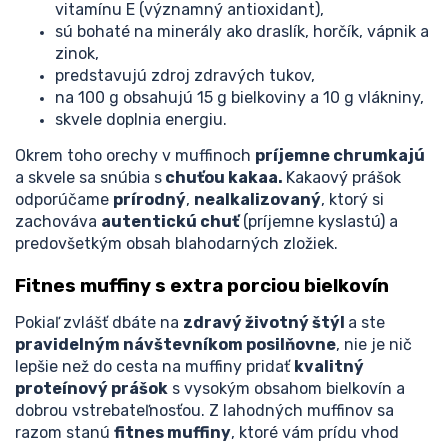
vitamínu E (významný antioxidant),
sú bohaté na minerály ako draslík, horčík, vápnik a
zinok,
predstavujú zdroj zdravých tukov,
na 100 g obsahujú 15 g bielkoviny a 10 g vlákniny,
skvele doplnia energiu.
Okrem toho orechy v muffinoch
príjemne chrumkajú
a skvele sa snúbia s
chuťou kakaa.
Kakaový prášok
odporúčame
prírodný
,
nealkalizovaný
, ktorý si
zachováva
autentickú chuť
(príjemne kyslastú) a
predovšetkým obsah blahodarných zložiek.
Fitnes muffiny s extra porciou bielkovín
Pokiaľ zvlášť dbáte na
zdravý životný štýl
a ste
pravidelným návštevníkom posilňovne
, nie je nič
lepšie než do cesta na muffiny pridať
kvalitný
proteínový prášok
s vysokým obsahom bielkovín a
dobrou vstrebateľnosťou. Z lahodných muffinov sa
razom stanú
fitnes muffiny
, ktoré vám prídu vhod