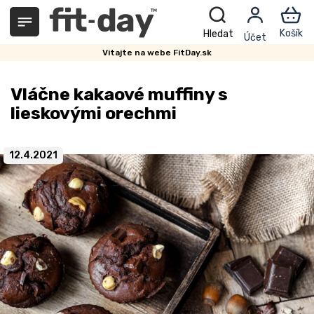
Prejsť
na
obsah
Vitajte na webe FitDay.sk
Vláčne kakaové muffiny s
lieskovými orechmi
12.4.2021