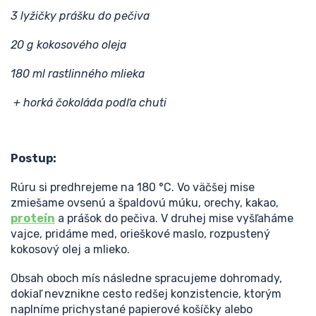
3 lyžičky prášku do pečiva
20 g kokosového oleja
180 ml rastlinného mlieka
+ horká čokoláda podľa chuti
Postup:
Rúru si predhrejeme na 180 °C. Vo väčšej mise
zmiešame ovsenú a špaldovú múku, orechy, kakao,
proteín
a prášok do pečiva. V druhej mise vyšľaháme
vajce, pridáme med, orieškové maslo, rozpustený
kokosový olej a mlieko.
Obsah oboch mís následne spracujeme dohromady,
dokiaľ nevznikne cesto redšej konzistencie, ktorým
naplníme prichystané papierové košíčky alebo