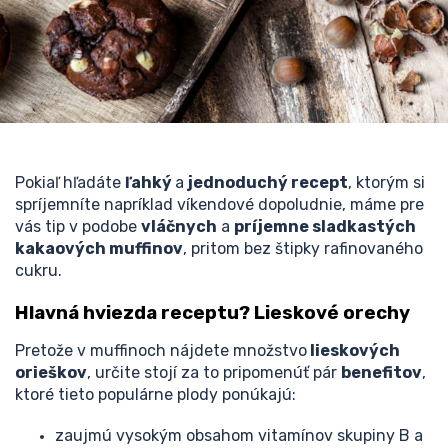
Pokiaľ hľadáte
ľahký
a
jednoduchý recept
, ktorým si
spríjemníte napríklad víkendové dopoludnie, máme pre
vás tip v podobe
vláčnych
a
príjemne sladkastých
kakaových muffinov
, pritom bez štipky rafinovaného
cukru.
Hlavná hviezda receptu? Lieskové orechy
Pretože v muffinoch nájdete množstvo
lieskových
orieškov
, určite stojí za to pripomenúť pár
benefitov
,
ktoré tieto populárne plody ponúkajú:
zaujmú vysokým obsahom vitamínov skupiny B a