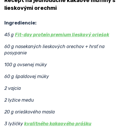
Recept na jednoduché kakaové muffiny s
lieskovými orechmi
Ingrediencie:
45 g
Fit-day proteín premium lieskový oriešok
60 g nasekaných lieskových orechov + hrsť na
posypanie
100 g ovsenej múky
60 g špaldovej múky
2 vajcia
2 lyžice medu
20 g orieškového masla
3 lyžičky
kvalitného kakaového prášku