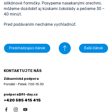
silikónové formičky. Posypeme nasekanými orechmi,
môžeme dozdobiť aj kúskami čokolády a pečieme 30 –
40 minút.
Pred podávaním necháme vychladnúť.
Predchádzajúci článok
Ďalší článok
Z
á
KONTAKTUJTE NÁS
p
Zákaznická podpora
ä
Pondělí - Pátek: 7:00-15:30
t
i
podpora@fit-day.cz
e
+420 585 415 415