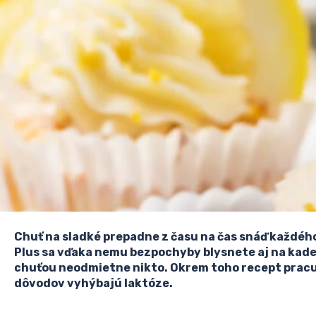
Chuť na sladké prepadne z času na čas snáď každého
Plus sa vďaka nemu bezpochyby blysnete aj na kade
chuťou neodmietne nikto. Okrem toho recept pracuje 
dôvodov vyhýbajú laktóze.