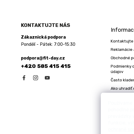
Z
á
KONTAKTUJTE NÁS
p
Informac
ä
Zákaznická podpora
t
Kontaktujte
Pondělí - Pátek: 7:00-15:30
i
Reklamácie 
e
Obchodné p
podpora@fit-day.cz
+420 585 415 415
Podmienky 
údajov
Často klade
Ako uhradiť
Preprava
Používame 
pohodlné p
prevádzky w
funkcie, vý
ochraně so