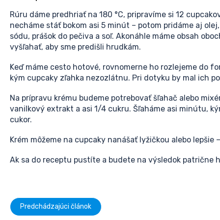
Rúru dáme predhriať na 180 °C, pripravíme si 12 cupcakov
necháme stáť bokom asi 5 minút – potom pridáme aj olej,
sódu, prášok do pečiva a soľ. Akonáhle máme obsah oboch
vyšľahať, aby sme predišli hrudkám.
Keď máme cesto hotové, rovnomerne ho rozlejeme do formi
kým cupcaky zľahka nezozlátnu. Pri dotyku by mal ich p
Na prípravu krému budeme potrebovať šľahač alebo mixér.
vanilkový extrakt a asi 1/4 cukru. Šľaháme asi minútu, k
cukor.
Krém môžeme na cupcaky nanášať lyžičkou alebo lepšie 
Ak sa do receptu pustíte a budete na výsledok patrične 
Predchádzajúci článok