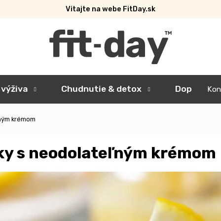
Vitajte na webe FitDay.sk
 výživa
Chudnutie & detox
Doplnky
Kon
ľným krémom
ky s neodolateľným krémom