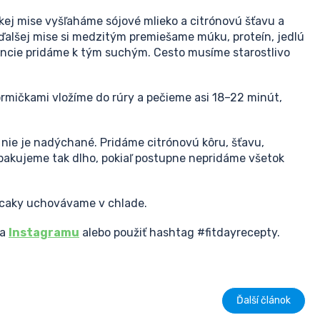
ľkej mise vyšľaháme sójové mlieko a citrónovú šťavu a
 ďalšej mise si medzitým premiešame múku, proteín, jedlú
iencie pridáme k tým suchým. Cesto musíme starostlivo
ormičkami vložíme do rúry a pečieme asi 18–22 minút,
nie je nadýchané. Pridáme citrónovú kôru, šťavu,
 opakujeme tak dlho, pokiaľ postupne nepridáme všetok
pcaky uchovávame v chlade.
na
Instagramu
alebo použiť hashtag #fitdayrecepty.
Ďalší článok