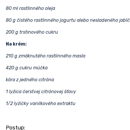
80 ml rastlinného oleja
80 g čistého rastlinného jogurtu alebo nesladeného jabl
200 g trstinového cukru
Na krém:
210 g zmäknutého rastlinného masla
420 g cukru múčka
kôra z jedného citróna
1 lyžica čerstvej citrónovej šťavy
1/2 lyžičky vanilkového extraktu
Postup: