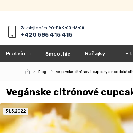
Prejsť
na
obsah
+420 585 415 415
Proteín
Raňajky
Fit
Smoothie
Blog
Vegánske citrónové cupcaky s neodolate
Vegánske citrónové cupca
31.5.2022