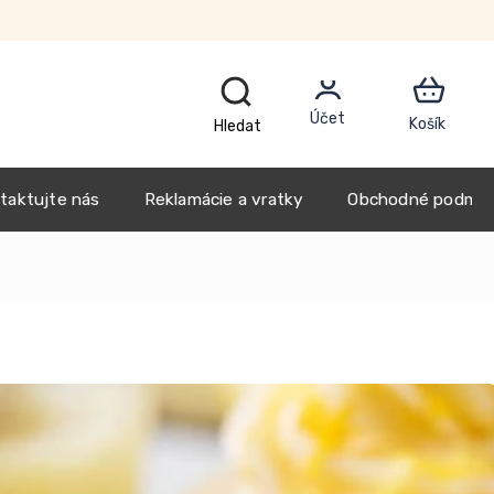
Blog
Náš príbeh
taktujte nás
Reklamácie a vratky
Obchodné podmie