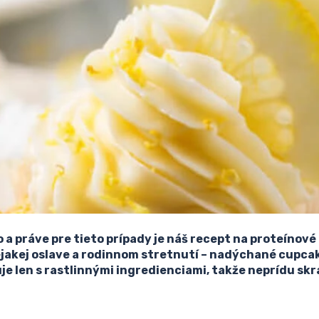
 a práve pre tieto prípady je náš recept na proteíno
jakej oslave a rodinnom stretnutí – nadýchané cupca
len s rastlinnými ingredienciami, takže neprídu skrátk