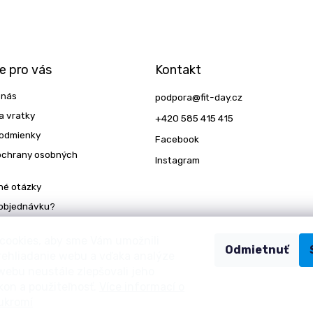
e pro vás
Kontakt
 nás
podpora
@
fit-day.cz
a vratky
+420 585 415 415
odmienky
Facebook
ochrany osobných
Instagram
né otázky
 objednávku?
cookies, aby sme Vám umožnili
Odmietnuť
rehliadanie webu a vďaka analýze
ebu neustále zlepšovali jeho
kon a použiteľnosť.
Více informací o
ukromí