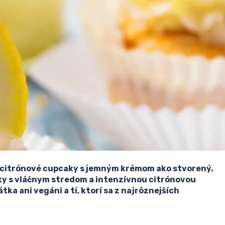
vé citrónové cupcaky s jemným krémom ako stvorený.
ky s vláčnym stredom a intenzívnou citrónovou
a ani vegáni a tí, ktorí sa z najrôznejších