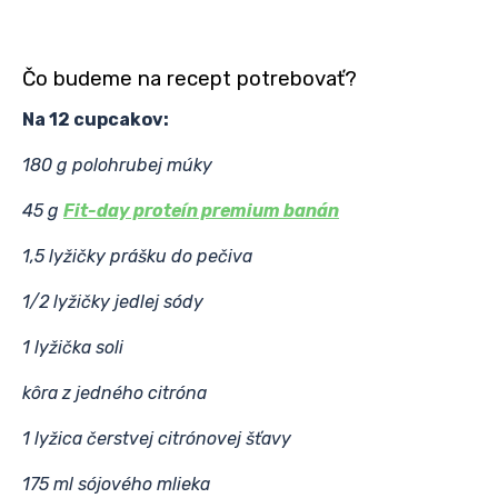
Čo budeme na recept potrebovať?
Na 12 cupcakov:
180 g polohrubej múky
45 g
Fit-day proteín premium banán
1,5 lyžičky prášku do pečiva
1/2 lyžičky jedlej sódy
1 lyžička soli
kôra z jedného citróna
1 lyžica čerstvej citrónovej šťavy
175 ml sójového mlieka