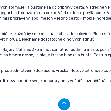
ých formičiek a pustíme sa do prípravy cesta. V stredne ve
 jogurt, citrónovú kôru a cukor. Všetko dobre prešľaháme. V
 mís pripravený, spojíme ich v jedno cesto – mokré ingred
čiek, každú by sme mali naplniť asi do polovice. Plech s f
ovrch pružiť. Necháme dostatočne dlho vychladnúť.
 Najprv šľaháme 3–5 minút samotné rastlinné maslo, pokiaľ 
ým sa hmota nespojí a nie je krásne hladká a hustá. Postup
– prostredníctvom zdobiaceho vrecka. Hotové citrónové cu
hrdí, nezabudnite svoj kuchársky um zvečniť a označiť nás 