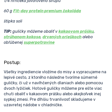
1/4 hrnčeka javorového sirupu
60 g
Fit-day proteín premium čokoláda
štipka soli
TIP:
guličky môžeme obaliť v
kakaovom prášku
,
strúhanom kokose
,
drvených orieškoch
alebo
obľúbenej
superpotravine
Postup:
Všetky ingrediencie vložíme do misy a vypracujeme na
lepivé cesto, z ktorého následne tvoríme súmerné
guličky, či už v navlhčených dlaniach alebo pomocou
dvoch lyžičiek. Hotové guličky môžeme pre ešte viac
chuti obaliť v kakaovom prášku alebo akejkoľvek inej
sypkej zmesi. Pre dlhšiu trvanlivosť skladujeme v
uzavretej nádobe v chladničke.