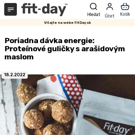
Prejsť
na
obsah
Vitajte na webe FitDay.sk
Poriadna dávka energie:
Proteínové guličky s arašidovým
maslom
18.2.2022