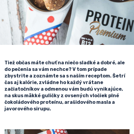
Tiež občas máte chuť na niečo sladké a dobré, ale
do pečenia sa vám nechce? V tom prípade
zbystrite a zoznámte sa s naším receptom. Šetrí
čas aj kalórie, zvládne ho každý vrátane
začiatočníkov a odmenou vám budú vynikajúce,
na skus mäkké guličky z ovsených vločiek plné
čokoládového proteínu, arašidového masla a
javorového sirupu.