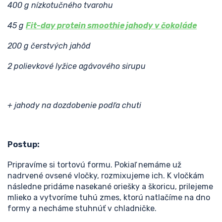
400 g nízkotučného tvarohu
45 g
Fit-day protein smoothie jahody v čokoláde
200 g čerstvých jahôd
2 polievkové lyžice agávového sirupu
+ jahody na dozdobenie podľa chuti
Postup:
Pripravíme si tortovú formu. Pokiaľ nemáme už
nadrvené ovsené vločky, rozmixujeme ich. K vločkám
následne pridáme nasekané oriešky a škoricu, prilejeme
mlieko a vytvoríme tuhú zmes, ktorú natlačíme na dno
formy a necháme stuhnúť v chladničke.