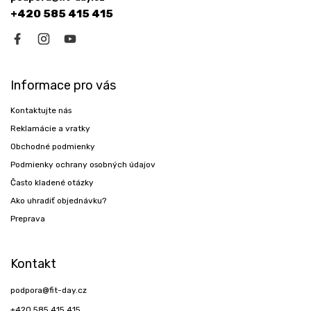
e
+420 585 415 415
Informace pro vás
Kontaktujte nás
Reklamácie a vratky
Obchodné podmienky
Podmienky ochrany osobných údajov
Často kladené otázky
Ako uhradiť objednávku?
Preprava
Kontakt
podpora
@
fit-day.cz
+420 585 415 415