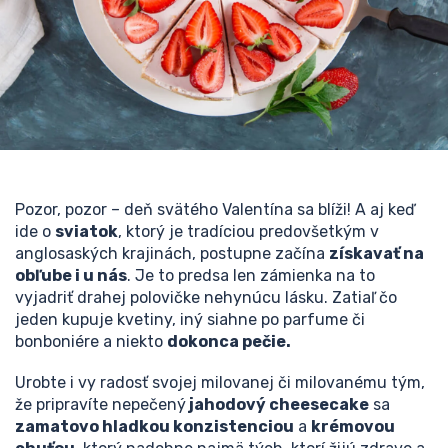
Pozor, pozor – deň svätého Valentína sa blíži! A aj keď
ide o
sviatok
, ktorý je tradíciou predovšetkým v
anglosaských krajinách, postupne začína
získavať na
obľube i u nás
. Je to predsa len zámienka na to
vyjadriť drahej polovičke nehynúcu lásku. Zatiaľ čo
jeden kupuje kvetiny, iný siahne po parfume či
bonboniére a niekto
dokonca pečie.
Urobte i vy radosť svojej milovanej či milovanému tým,
že pripravíte nepečený
jahodový cheesecake
sa
zamatovo hladkou konzistenciou
a
krémovou