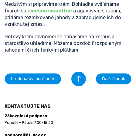
Medzitým si pripravíme krém. Dohladka vyšľaháme
tvaroh so
zmesou smoothie
a agávovým sirupom,
pridáme rozmixované jahody a zapracujeme ich do
vzniknutej zmesi.
Hotový krém rovnomerne nanášame na korpus a
starostlivo uhladíme. Môžeme dozdobiť rozpolenými
jahodami či ich tenkými plátkami.
Predchádzajúci článok
Ďalší článok
Z
á
KONTAKTUJTE NÁS
p
Zákaznická podpora
ä
Pondělí - Pátek: 7:00-15:30
t
i
podpora@fit-day.cz