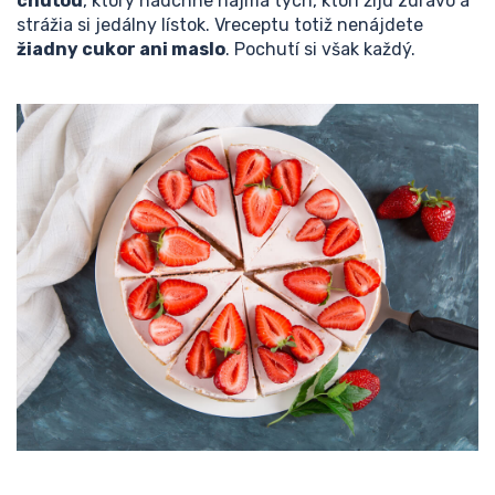
chuťou
, ktorý nadchne najmä tých, ktorí žijú zdravo a
strážia si jedálny lístok. Vreceptu totiž nenájdete
žiadny cukor ani maslo
. Pochutí si však každý.