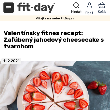
Prejsť
na
obsah
Vitajte na webe FitDay.sk
Valentínsky fitnes recept:
Zaľúbený jahodový cheesecake s
tvarohom
11.2.2021