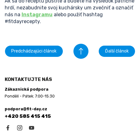
Ak sa do receptu pustíte a budete na výsledok patrične
hrdí, nezabudnite svoj kuchársky um zvečniť a označiť
nás na
Instagramu
alebo použiť hashtag
#fitdayrecepty.
Predchádzajúci článok
Ďalší článok
Z
á
KONTAKTUJTE NÁS
p
Zákaznická podpora
ä
Pondělí - Pátek: 7:00-15:30
t
i
podpora@fit-day.cz
e
+420 585 415 415