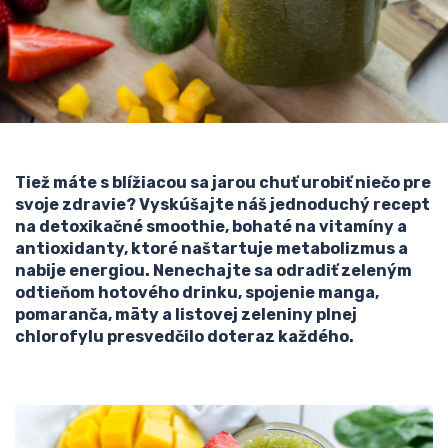
Tiež máte s blížiacou sa jarou chuť urobiť niečo pre
svoje zdravie? Vyskúšajte náš jednoduchý recept
na detoxikačné smoothie, bohaté na vitamíny a
antioxidanty, ktoré naštartuje metabolizmus a
nabije energiou. Nenechajte sa odradiť zeleným
odtieňom hotového drinku, spojenie manga,
pomaranča, mäty a listovej zeleniny plnej
chlorofylu presvedčilo doteraz každého.