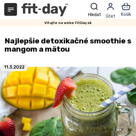
Prejsť
na
obsah
Vitajte na webe FitDay.sk
Najlepšie detoxikačné smoothie s
mangom a mätou
11.3.2022