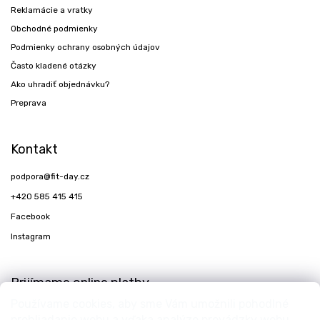
Reklamácie a vratky
Obchodné podmienky
Podmienky ochrany osobných údajov
Často kladené otázky
Ako uhradiť objednávku?
Preprava
Kontakt
podpora
@
fit-day.cz
+420 585 415 415
Facebook
Instagram
Prijímame online platby
Používame cookies, aby sme Vám umožnili pohodlné
prehliadanie webu a vďaka analýze prevádzky webu