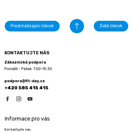
Predchádzajúci článok
Ďalší článok
Z
á
KONTAKTUJTE NÁS
p
Zákaznická podpora
ä
Pondělí - Pátek: 7:00-15:30
t
i
podpora@fit-day.cz
e
+420 585 415 415
Informace pro vás
Kontaktujte nás