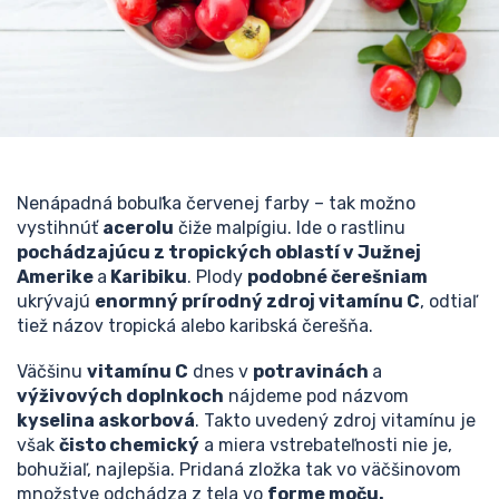
Nenápadná bobuľka červenej farby – tak možno
vystihnúť
acerolu
čiže malpígiu. Ide o rastlinu
pochádzajúcu z tropických oblastí v Južnej
Amerike
a
Karibiku
. Plody
podobné čerešniam
ukrývajú
enormný prírodný zdroj vitamínu C
, odtiaľ
tiež názov tropická alebo karibská čerešňa.
Väčšinu
vitamínu C
dnes v
potravinách
a
výživových doplnkoch
nájdeme pod názvom
kyselina askorbová
. Takto uvedený zdroj vitamínu je
však
čisto chemický
a miera vstrebateľnosti nie je,
bohužiaľ, najlepšia. Pridaná zložka tak vo väčšinovom
množstve odchádza z tela vo
forme moču.