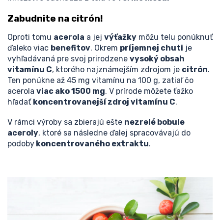
Zabudnite na citrón!
Oproti tomu
acerola
a jej
výťažky
môžu telu ponúknuť
ďaleko viac
benefitov
. Okrem
príjemnej chuti
je
vyhľadávaná pre svoj prirodzene
vysoký obsah
vitamínu C
, ktorého najznámejším zdrojom je
citrón
.
Ten ponúkne až 45 mg vitamínu na 100 g, zatiaľ čo
acerola
viac ako 1500 mg
. V prírode môžete ťažko
hľadať
koncentrovanejší zdroj vitamínu C
.
V rámci výroby sa zbierajú ešte
nezrelé bobule
aceroly
, ktoré sa následne ďalej spracovávajú do
podoby
koncentrovaného extraktu
.