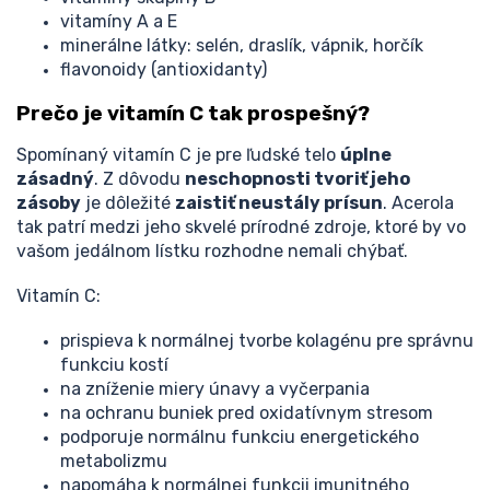
vitamíny A a E
minerálne látky: selén, draslík, vápnik, horčík
flavonoidy (antioxidanty)
Prečo je vitamín C tak prospešný?
Spomínaný vitamín C je pre ľudské telo
úplne
zásadný
. Z dôvodu
neschopnosti tvoriť jeho
zásoby
je dôležité
zaistiť neustály prísun
. Acerola
tak patrí medzi jeho skvelé prírodné zdroje, ktoré by vo
vašom jedálnom lístku rozhodne nemali chýbať.
Vitamín C:
prispieva k normálnej tvorbe kolagénu pre správnu
funkciu kostí
na zníženie miery únavy a vyčerpania
na ochranu buniek pred oxidatívnym stresom
podporuje normálnu funkciu energetického
metabolizmu
napomáha k normálnej funkcii imunitného