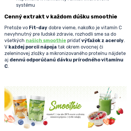
systému
Cenný extrakt v každom dúšku smoothie
Pretože vo
Fit-day
dobre vieme, nakoľko je vitamín C
nevyhnutný pre ľudské zdravie, rozhodli sme sa do
všetkých
našich smoothie
pridať
výťažok z aceroly
.
V
každej porcii nápoja
tak okrem ovocnej či
zeleninovej zložky a mikronizovaného proteínu nájdete
aj
dennú odporúčanú dávku prírodného vitamínu
C
.