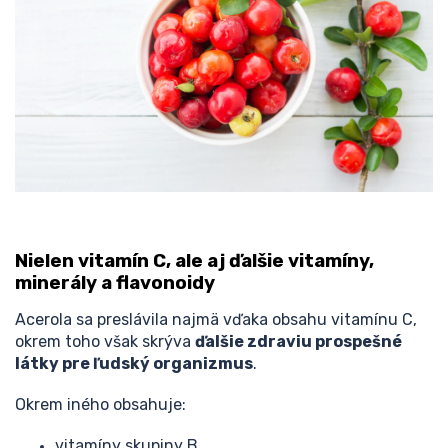
Nielen vitamín C, ale aj ďalšie vitamíny,
minerály a flavonoidy
Acerola sa preslávila najmä vďaka obsahu vitamínu C,
okrem toho však skrýva
ďalšie zdraviu prospešné
látky pre ľudský organizmus
.
Okrem iného obsahuje:
vitamíny skupiny B