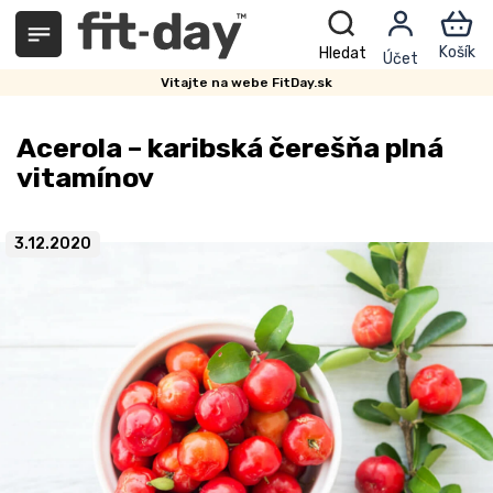
Prejsť
na
obsah
Vitajte na webe FitDay.sk
Acerola – karibská čerešňa plná
vitamínov
3.12.2020